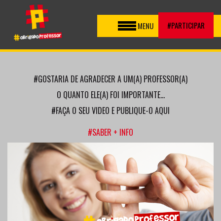
Toggle
#PARTICIPAR
MENU
navigation
#GOSTARIA DE AGRADECER A UM(A) PROFESSOR(A)
O QUANTO ELE(A) FOI IMPORTANTE...
#FAÇA O SEU VIDEO E PUBLIQUE-O AQUI
#SABER + INFO