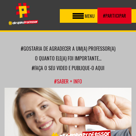
Toggle
#PARTICIPAR
MENU
navigation
#GOSTARIA DE AGRADECER A UM(A) PROFESSOR(A)
O QUANTO ELE(A) FOI IMPORTANTE...
#FAÇA O SEU VIDEO E PUBLIQUE-O AQUI
#SABER + INFO