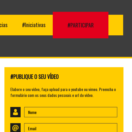
cias
#Iniciativas
#PARTICIPAR
#PUBLIQUE O SEU VÍDEO
Elabore o seu vídeo, faça upload para o youtube ou vimeo. Preencha o
formulário com os seus dados pessoais e url do vídeo.