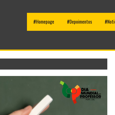
#Homepage
#Depoimentos
#Noti